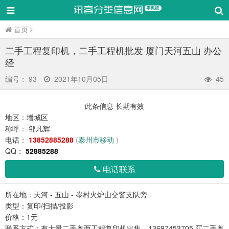
厦门云下信息科技有限公司手机版
首页
二手工程复印机，二手工程机批发 厦门天河五山 办公
经
编号：
93
2021年10月05日
45
此条信息
长期有效
地区：
增城区
称呼：
邹凡辉
电话：
13852885288
(
泰州市移动
)
QQ：
52885288
电话联系
所在地：天河 - 五山 - 岑村火炉山交警支队旁
类型：复印/扫描/投影
价格：1元
联系方式：有大量二手奥西工程复印机出售，13697453705 买二手奥