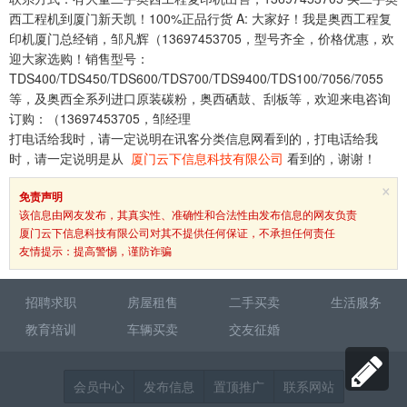
西工程机到厦门新天凯！100%正品行货 A: 大家好！我是奥西工程复
印机厦门总经销，邹凡辉（13697453705，型号齐全，价格优惠，欢
迎大家选购！销售型号：
TDS400/TDS450/TDS600/TDS700/TDS9400/TDS100/7056/7055
等，及奥西全系列进口原装碳粉，奥西硒鼓、刮板等，欢迎来电咨询
订购：（13697453705，邹经理
打电话给我时，请一定说明在讯客分类信息网看到的，打电话给我
时，请一定说明是从
厦门云下信息科技有限公司
看到的，谢谢！
×
免责声明
该信息由网友发布，其真实性、准确性和合法性由发布信息的网友负责
厦门云下信息科技有限公司对其不提供任何保证，不承担任何责任
友情提示：提高警惕，谨防诈骗
招聘求职
房屋租售
二手买卖
生活服务
教育培训
车辆买卖
交友征婚
会员中心
发布信息
置顶推广
联系网站