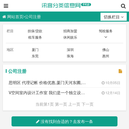
厦门云下信息科技有限公司
网站首页
公司注册
切换栏目
栏目
担保/贷款
招商加盟
驾校服务
租车服务
休闲娱乐
投资理财
陪驾/代驾
婚庆/化妆
地区
厦门
深圳
佛山
摄影摄像
美容纤体
房屋装修
东莞
珠海
惠州
建材装饰
保姆/月嫂保洁/清洗
搬家服务
家庭维修
外卖/送水
开锁/修锁
旅游度假
快递/物流
机票/签证
公司注册
酒店/宾馆
公司注册
其他服务
找女友/找男友
思明区 代理记帐 价格优惠,厦门天河东圃,会计/审计
10月05日
V空间室内设计工作室 我们是一个独立设计师团队 8年设计经验 喜欢小众 个性的设1529828098
12月14日
当前第1页 第一页 上一页 下一页
没有找到合适的？去发布一条