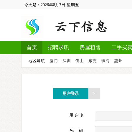
今天是：
2026年8月7日
星期五
首页
招聘求职
房屋租售
二手买
地区导航
厦门
深圳
佛山
东莞
珠海
惠州
用户登录
用 户 名
密 码